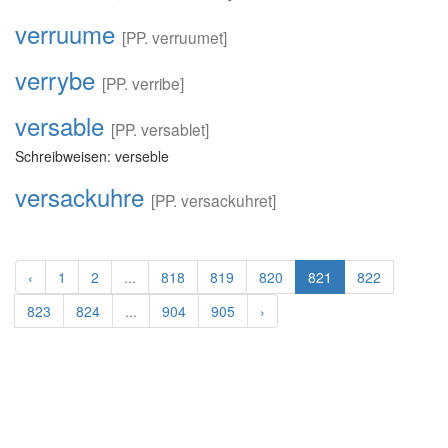
verruume
[PP. verruumet]
verrybe
[PP. verribe]
versable
[PP. versablet]
Schreibweisen: verseble
versackuhre
[PP. versackuhret]
‹
1
2
...
818
819
820
821
822
823
824
...
904
905
›