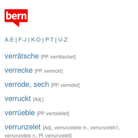
A-E
|
F-J
|
K-O
|
P-T
|
U-Z
verrätsche
[PP. verrätschet]
verrecke
[PP. verreckt]
verrode, sech
[PP. verrodet]
verruckt
[Adj.]
verrüeble
[PP. verrüeblet]
verrunzelet
[Adj., verrunzelete m., verrunzeleti f.,
verrunzelets n., Pl. verrunzeleti]