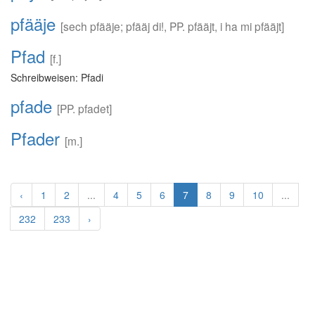
pfääje
[sech pfääje; pfääj di!, PP. pfääjt, i ha mi pfääjt]
Pfad
[f.]
Schreibweisen: Pfadi
pfade
[PP. pfadet]
Pfader
[m.]
‹
1
2
...
4
5
6
7
8
9
10
...
232
233
›