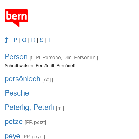
|
P
|
Q
|
R
|
S
|
T
Person
[f., Pl. Persone, Dim. Persönli n.]
Schreibweisen: Persöndli, Persöneli
persönlech
[Adj.]
Pesche
Peterlig, Peterli
[m.]
petze
[PP. petzt]
peye
[PP. peyet]